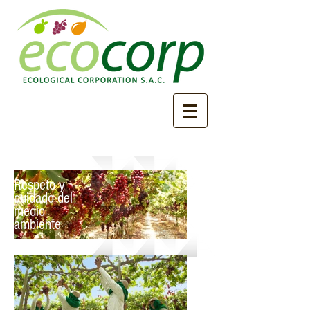
Respeto y
cuidado del
medio
ambiente